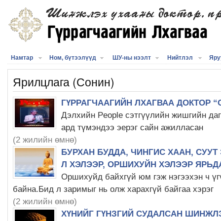
Намтар
Ном, бүтээлүүд
ШУ-ны нээлт
Нийтлэл
Яру
Ярилцлага (Сонин)
ГҮРРАГЧААГИЙН ЛХАГВАА ДОКТОР “О
Дэлхийн People сэтгүүлийн жишгийн дагу
ард түмэндээ эерэг сайн ажилласан
(2 жилийн өмнө)
БУРХАН БУДДА, ЧИНГИС ХААН, СУУТ
Л ХЭЛЭЭР, ОРШИХУЙН ХЭЛЭЭР ЯРЬД
Оршихуйд байхгүй юм гэж нэгээхэн ч үг
байна.Бид л заримыг нь олж харахгүй байгаа хэрэг
(2 жилийн өмнө)
ХҮНИЙГ ГҮНЗГИЙ СУДАЛСАН ШИНЖЛ