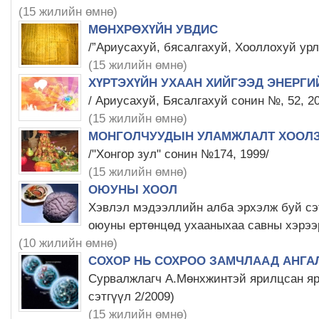
(15 жилийн өмнө)
МӨНХРӨХҮЙН УВДИС
/”Ариусахуй, бясалгахуй, Хооллохуй урл
(15 жилийн өмнө)
ХҮРТЭХҮЙН УХААН ХИЙГЭЭД ЭНЕРГИ
/ Ариусахуй, Бясалгахуй сонин №, 52, 2
(15 жилийн өмнө)
МОНГОЛЧУУДЫН УЛАМЖЛАЛТ ХООЛ
/"Хонгор зул" сонин №174, 1999/
(15 жилийн өмнө)
ОЮУНЫ ХООЛ
Хэвлэл мэдээллийн алба эрхэлж буй сэ
оюуны ертөнцөд ухааныхаа савны хэрээ
(10 жилийн өмнө)
СОХОР НЬ СОХРОО ЗАМЧЛААД АНГАЛ
Сурвалжлагч А.Мөнхжинтэй ярилцсан яр
сэтгүүл 2/2009)
(15 жилийн өмнө)