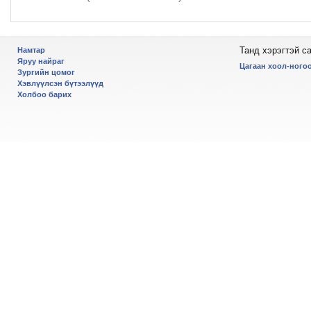
Танд хэрэгтэй с
Намтар
Яруу найраг
Цагаан хоол-ногоо
Зургийн цомог
Хэвлүүлсэн бүтээлүүд
Холбоо барих