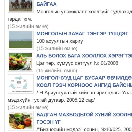
БАЙГАА
Монголын уламжлалт хоолзүйг судлахад
гардаг юм.
(15 жилийн өмнө)
МОНГОЛЫН ЗАЯАГ ТЭНГЭР ТҮШДЭГ
100 асуултын хариу
(15 жилийн өмнө)
АЛЬ БОЛОХ БАГА ХООЛЛОХ ХЭРЭГТЭ
Цаг төр, хүмүүс сэтгүүл № 01/2008
(15 жилийн өмнө)
МОНГОЛЧУУД ЦАГ БУСААР ӨВЧИЛДӨ
ХООЛ ГЭЭЧ ХОРНООС АНГИД БАЙСН
/ Н.Ариунтуяатай хийсэн ярилцлага Ула
мэдэхүйн тусгай дугаар, 2005.12 сар/
(15 жилийн өмнө)
БАДГАН МАХБОДЬТОЙ ХҮНИЙ ХООЛН
ГЭСЭН ҮГ
/”Бизнесийн мэдээ” сонин, №10/025, 200