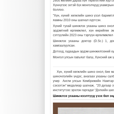
2600 жилийн дараа хүн төрөлхтний хүртээ
Хүннүгээс эхтэй бүх монголчууд ухамсрын
боллоо.
"Хүн, хүний хөгжлийн шинэ үзэл баримт
яамны 2010 оны шагнал хүртсэн.
Хүний тухай шинжлэх ухааны шинэ онол 
эрдэмтний өргөмжлөл, хүн өөрийгөө эм
сэтгүүлийн 2023 оны тэргүүн өргөлмжлөл (
Шинжлэх ухааны доктор (D.Sc.) 1, д
хамгаалуулсан.
Дотоод, гадаадын эрдэм шинжилгээний ху
Монгол улсын гавъяат багш, Хүнсний аж
Хүн, хүний хөгжлийн шинэ онол, бие 
шинэчлэлийн үндэс, анагаах ухааны сал
учир Англи улсын Кембрижийн Намтар 
сэхээтэн” медалиар шагнаж, ”20 дугаар 
институтээс эрхлэн гаргадаг “Дэлхийн шил
Шинжлэх ухааны нээлтүүд үзэх бол энд