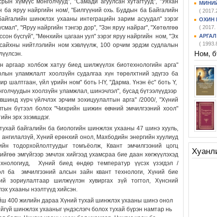
рын хүмүүс монголчууд", "Самади агуулсан хутагтууд", "Уяхан
МИНИЙ
 ба яруу найргийн ном/, "Билгүүний охь. Буддын ба Байгалийн
( 2017.
байгалийн шинжлэх ухааны интеграцийн зарим асуудал" зэрэг
ОХИН
мал", "Яруу найргийн тэнгэр дор", "Зэн яруу найраг", "Хөтөлгөө
( 2017. 
оссон бүсгүй", "Мөнхийн цагаан уул" зэрэг яруу найргийн ном, "Эх
АРГАЛ
( 1993.
н сайхны нийтлэлийн ном хэвлүүлж, 100 орчим эрдэм судлалын
Ном, 
лүүлсэн.
н аргаар холбож хатуу биед шилжүүлэх биотехнологийн арга"
олын уламжлалт хоолзүйн судалгаа хүн төрөлхтний эдүгээ ба
ир шалтгаан, үйл үрийн ном" боть I-IY, "Дарма. Үнэн ёс" боть Y,
нголчуудын хоолзүйн уламжлал, шинэчлэл", бусад
бүтээлүүдээр
вшинд хүрч үйлчлэх эрчим зохицуулалтын арга" /2000/, "Хүний
амтын бүтээл болох "Чихрийн шижин өвчний эмчилгээний хоол"
ийн эрх эзэмшдэг.
 тухай байгалийн ба биологийн шинжлэх ухааны 47 шинэ хууль,
 ангилалзүй, Хүний ерөнхий онол, Махбодийн энергийн хуулиуд
ийн тодорхойлолтуудыг томъёолж, Квант эмчилгээний цогц
Хуанл
ийгөө эмгүйгээр эмчлэх хийгээд ухамсраа бие даан хөгжүүлэхэд
технологиуд, Хүний биед өндөр температур үүсэх үзэгдэл /
рол ба эмчилгээний алсын зайн квант технологи, Хүний бие
ий зориулалтаар шилжүүлэн хувиргах зүй тогтол, Хүнсний
эх ухааны нээлтүүд хийсэн.
ойш 400 жилийн дараа Хүний тухай шинжлэх ухааны шинэ онол
йгүй шинжлэх ухааныг үндэслэгч болох тухай бүрэн намтар нь