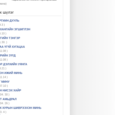
өмнө)
х шүлэг
РГИИН ДУУЛЬ
9.3 )
ХАНГАЙН ЭГШИГЛЭН
5.10 )
ҮГИЙН ТЭНГЭР
1.30. )
АА ҮГҮЙ ХУГАЦАА
11.08 )
РИЙН ЗҮҮД
11.08 )
Р ДЭЛХИЙН УЯНГА
3.21 )
ОН ИЖИЙ МИНЬ
11.14 )
 МИНУ
07.10 )
Н НИСЭХ ХАЙР
04. 30 )
Т АМЬДРАЛ
04. 26 )
Х ХУРЫН ШИВРЭЭХЭН МИНЬ
3. 4 )