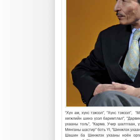
“Хүн ам, хүнс тэжээл”, “Хүнс тэжээл”, “
хөгжлийн шинэ үзэл баримтлал", "Дарвин
ухааны толь", "Карма. Учир шалтгаан, үй
Мянганы шастир" боть YI, "Шинжлэх ухаан
Шашин ба Шинжлэх ухааны ноён орги