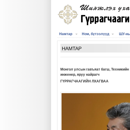
Намтар
Ном, бүтээлүүд
ШУ-ны
НАМТАР
Монгол улсын гавъяат багш, Техникийн
инженер, яруу найрагч
ГҮРРАГЧААГИЙН ЛХАГВАА