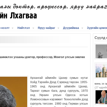
 нээлт
Нийтлэл
Яруу найраг
Дүүриймаа
Зургийн цомо
Сүүлд 
 шинжлэх ухааны доктор, профессор, Монгол улсын зөвлөх
Архангай аймгийн Цахир сумын нутаг
Хойд Тэрхийн Дээд Сэрвэнд төрсөн. 1955-
минь эх о
1965 онд Архангай аймгийн Цахир,
(27 өдрий
Тариат сумын бага, дунд сургууль, 1970
онд Украин улсын Одесса хотын
Ломоносовын нэрэмжит Технологийн дээд
сургууль төгссөн. 1980 онд Герман улсын