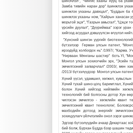
шинэчлэл", "Чингис хааны нууц ба ухамс
Замба тивийн наран дор" /шинжлэх ухаан
шинжлэх ухааны давхцал", "Буддын ба 
шинжлэх ухааны ном, "Хайрын ханасан уус
морьтой эцэг", "Газрын амьсгал", "Цэцэг т
үрсийн дуулал", "Дүүриймаа" зэрэг ура
хийгээд асуудал дэвшүүлсэн өгүүлэл нийт
"Хүнсний шингэн уургийг биотехнологий
бүтээлээр Герман улсын патент, "Монг
ирээдүйд холбогдох нь" /1997/, "Карма. Уч
"Нирваан. Мянганы шастир" боть YI,
"Мо
Монгол улсын зохиогчийн эрх, "Эсийн тү
эмчилгээний загварчлал" /2003/, мөн х
/2013/ бүтээлүүдээр Монгол улсын патент
Хүний үүсэл, удамшил, хөгжил, хувьслын
Хүний тухай шинэ цогц баримтлал, Хүний
болон Хүний хийгээд нийгмийн хөгжл
технологийг бий болгосны дотор Хүн өөр
чиглэсэн эмчилгээ - хөгжлийн квант 
эмчилгээний квант технологи/, Боловс
махбодийн дотоод энергийг эмчилгээн
зохицуулагч үйлчлэлийн онол зэрэг шинжл
Эдгээр бүтээлүүдийн ачаар Декартаас х
бий болж, Бурхан Будда бээр шашин төди