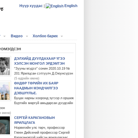
Нүүр хуудас
|
English
г
Видео
Холбоо барих
нэмэгдсэн
ДЭЛХИЙД ДУУЛДАХААР ҮГЭЭ
ХЭЛСЭН МОНГОЛ ЭРДЭМТЭН
“Зууны мэдээ” сонин 2020.10.19 №
201 Ярилцсан сэтгүүлч Д.Оюунсүрэн
(5 өдрийн өмнө)
ӨНДӨР ТӨРИЙН ИХ БАЯР
НААДМЫН МЭНДЧИЛГЭЭ
ДЭВШҮҮЛЬЕ.
Буцах нарны хооронд зүгээр л оршиж
Бүртийх мөргүй амьдарсан дээдсийн
рон
н өмнө)
СЕРГЕЙ КАРАГАНОВЫН
ЯРИЛЦЛАГА
Норвегийн улс төрч, профессор
Глеен Дийсений профессор Сергей
Карагановтой хийсэн ярилцлагаас