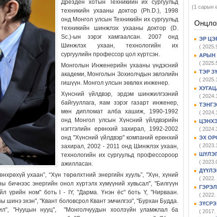
Дрезден хотын Техникийн их сургуульд
(1 сарын 
техникийн ухааны доктор (Ph.D.), 1998
онд Монгол улсын Техникийн их сургуульд
Онцло
техникийн шинжлэх ухааны доктор (D.
Sc.)-ын зэрэг хамгаалсан.
2007 онд
ЭР ЦЭ
Шинжлэх ухаан, технологийн их
( 2025.
сургуулийн профессор цол хүртсэн.
АРЫН 
( 2025.
Монголын Инженерийн ухааны үндэсний
ТЭР З
академи, Монголын Зохиолчдын эвлэлийн
( 2025.
гишүүн. Монгол улсын зөвлөх инженер.
ХУГАЦ
Хүнсний үйлдвэр, эрдэм шинжилгээний
( 2024.
байгууллага, яам зэрэг газарт инженер,
ТЭНГЭ
мөн дипломат алба хашиж, 1990-1992
( 2024.
онд Монгол улсын Хүнсний үйлдвэрийн
ЦЭНХЭ
нэгтгэлийн ерөнхий захирал, 1992-2002
( 2024.
онд "Хүнсний үйлдвэр" компаний ерөнхий
ЭХ ОР
( 2023.
захирал, 2002 - 2011 онд Шинжлэх ухаан,
ШҮЛЭГ
технологийн их сургуульд профессороор
( 2023.
ажилласан.
ДҮҮЛЭ
Мөнхрөхүй ухаан”, “Хүн төрөлхтний энергийн хууль”, "Хүн, хүний
( 2022. 
ы бичнээс энергийн онол хүртэлх хүмүүний хувьсал", "Билгүүн
ГЭРЭЛ
л үрийн ном" боть I - IY, "Дарма. Үнэн ёс" боть Y, "Нирваан.
( 2022. 
ы шинэ эхэн", "Квант боловсрол Квант эмчилгээ", "Бурхан Будда.
ЗҮСРЭ
л", "Нууцын нууц", "Монголчуудын хоолзүйн уламжлал ба
( 2017. 