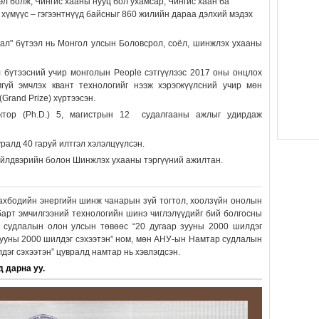
л болж, Чингис хааны нууц бол ухамсар, Чингис хаан ба
 хүмүүс – гэгээнтнүүд байсныг 860 жилийн дараа дэлхий мэдэх
лал" бүтээл нь Монгол улсын Боловсрол, соёл, шинжлэх ухааны
бүтээсний учир монголын People сэтгүүлээс 2017 оны онцлох
гүй эмчлэх квант технологийг нээж хэрэгжүүлсний учир мөн
Grand Prize) хүртээсэн.
октор (Ph.D.) 5, магистрын 12 судалгааны ажлыг удирдаж
ралд 40 гаруй илтгэл хэлэлцүүлсэн.
 үйлдвэрийн болон Шинжлэх ухааны тэргүүний ажилтан.
махбодийн энергийн шинж чанарын зүй тогтол, хоолзүйн онолын
барт эмчилгээний технологийн шинэ чиглэлүүдийг бий болгосны
судлалын олон улсын төвөөс “20 дугаар зууны 2000 шилдэг
зууны 2000 шилдэг сэхээтэн” ном, мөн АНУ-ын Намтар судлалын
дэг сэхээтэн” цувралд намтар нь хэвлэгдсэн.
 дарна уу.