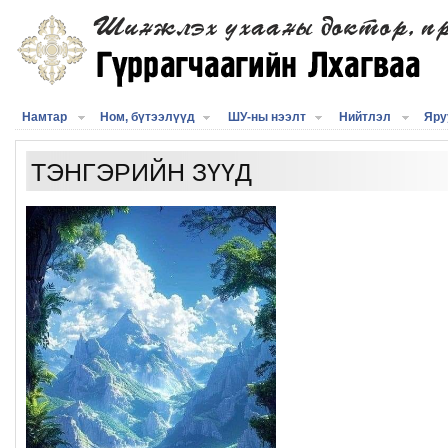
Намтар
Ном, бүтээлүүд
ШУ-ны нээлт
Нийтлэл
Яру
ТЭНГЭРИЙН ЗҮҮД