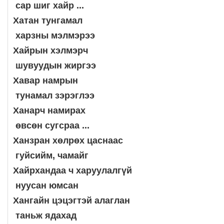
сар шиг хайр ...
Хатан тунгамал
харзны мэлмэрээ
Хайрын хэлмэрч
шувуудын жиргээ
Хавар намрын
тунамал зэрэглээ
Ханарч намирах
өвсөн сугсраа ...
Ханзран хөлрөх цаснаас
гуйсийм, чамайг
Хайрхандаа ч харуулалгүй
нуусан юмсан
Хангайн цэцэгтэй алаглан
таньж ядахад