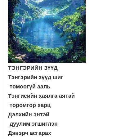
ТЭНГЭРИЙН ЗҮҮД
Тэнгэрийн зүүд шиг
томоогүй ааль
Тэнгисийн хаялга аятай
торомгор харц
Дэлхийн энтэй
дуулим эгшиглэн
Дэвэрч асгарах