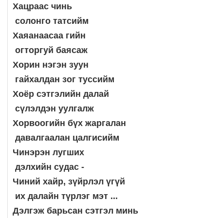
Хацраас чинь
солонго татсийм
Хаяанаасаа гийн
огторгуй баясаж
Хорин нэгэн зуун
гайхалдан зог туссийм
Хоёр сэтгэлийн далай
сүлэлдэн уулгалж
Хорвоогийн бүх жаргалан
давалгаалан цалгисийм
Чинэрэн лугших
дэлхийн судас -
Чиний хайр, зүйрлэл үгүй
их далайн түрлэг мэт ...
Дэлгэж барьсан сэтгэл минь