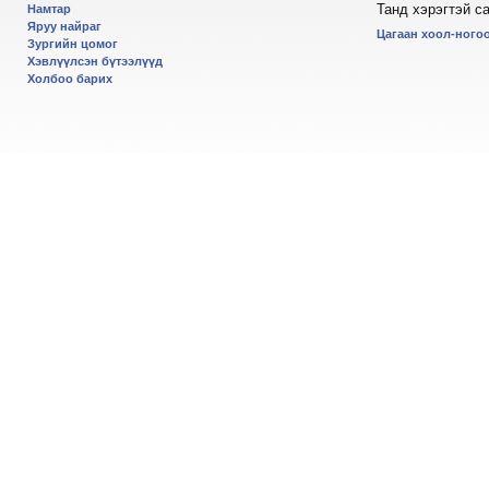
Танд хэрэгтэй с
Намтар
Яруу найраг
Цагаан хоол-ногоо
Зургийн цомог
Хэвлүүлсэн бүтээлүүд
Холбоо барих