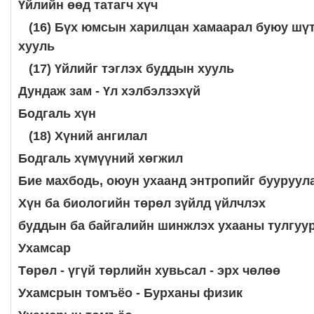
Үйлийн өөд татагч хүч
(16) Бүх юмсын харилцан хамаарал
буюу шү
хууль
(17) Үйлийг тэглэх буддын хууль
Дундаж зам - Үл хэлбэлзэхүй
Бодгаль хүн
(18) Хүний ангилал
Бодгаль хүмүүний хөгжил
Бие махбодь, оюун ухаанд энтропийг
бууруула
Хүн ба биологийн төрөл зүйлд үйлчлэх
буддын ба байгалийн шинжлэх ухааны
тулгуу
Ухамсар
Төрөл - үгүй төрлийн хувьсал - эрх чөлөө
Ухамсрын томъёо - Бурханы физик