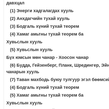
давхцал
(1) Энерги хадгалагдах хууль
(2) Анхдагчийн тухай хууль
(3) Бодгаль хүний тухай теорем
(4) Хамаг амьтны тухай теорем ба
Хувьслын хууль
(5) Хувьслын хууль
Бүх юмсын мөн чанар - Хоосон чанар
(6) Будда, Гейзенберг, Планк,
Шредингер, Эй
чанарын хууль
(7) Таван махбодь буюу тулгуур эгэл
бөөмси
(4) Бодгаль хүний тухай теорем
(5) Хамаг амьтны тухай теорем ба
Хувьслын хууль