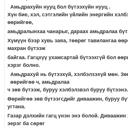
Амьдрахуйн нууц бол бүтээхүйн нууц .
Хүн бие, хэл, сэтгэлийн үйлийн энергийн хэл
өөрийгөө,
амьдралынхаа чанарыг, дараах амьдралаа бүт
Хүмүүн бээр хувь заяа, төөрөг тавилангаа өө
махран бүтээж
байгаа. Гагцхүү ухамсартай бүтээхгүй бол өө
хэрэг болно.
Амьдрахуй нь бүтээхүй, хэлбэлзэхүй мөн. Зө
өөрийгөө ч, амьдралаа
ч зөв бүтээж, буруу хэлбэлзвэл буруу бүтээнэ
Өөрийгөө зөв бүтээгсдийг диваажин, буруу бү
угтана.
Газар дэлхийн гагц үнэн энэ болой. Диваажин 
эерэг ба сөрөг