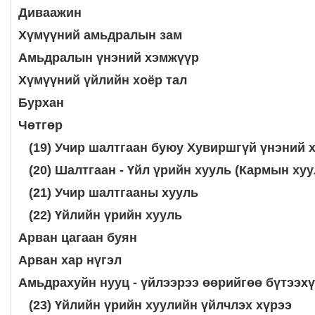
Диваажин
Хүмүүний амьдралын зам
Амьдралын үнэний хэмжүүр
Хүмүүний үйлийн хоёр тал
Бурхан
Чөтгөр
(19) Учир шалтгаан буюу Хувиршгүй
үнэний 
(20) Шалтгаан - Үйл үрийн хууль
(Кармын хуу
(21) Учир шалтгааны хууль
(22) Үйлийн үрийн хууль
Арван цагаан буян
Арван хар нүгэл
Амьдрахуйн нууц - үйлээрээ өөрийгөө
бүтээх
(23) Үйлийн үрийн хуулийн үйлчлэх
хүрээ