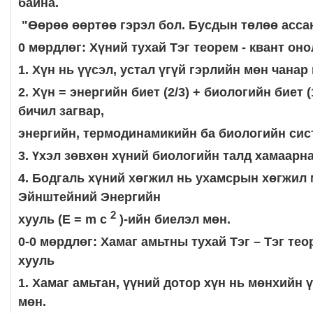
байна.
"Өөрөө өөртөө гэрэл бол. Бусдын төлөө асса
0 мөрдлөг: Хүний тухай Тэг теорем - квант оно
1. Хүн нь үүсэл, устал үгүй гэрлийн мөн чанар
2. Хүн = энергийн биет (2/3) + биологийн биет 
бичил загвар,
энергийн, термодинамикийн ба биологийн сис
3. Үхэл зөвхөн хүний биологийн талд хамаарна
4. Бодгаль хүний хөгжил нь ухамсрын хөгжил
Эйнштейний Энергийн
2
хууль (E = m c
)-ийн биелэл мөн.
0-0 мөрдлөг: Хамаг амьтны тухай Тэг – Тэг те
хууль
1. Хамаг амьтан, үүний дотор хүн нь мөнхийн 
мөн.