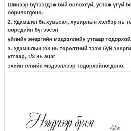
Шинээр бүтээгдэж бий болохгүй, устаж үгүй бо
өөрчлөгдөнө.
2. Удамшил ба хувьсал, хувирлын хэлбэр нь 
өөрсдийн бүтээсэн
үйлийн энергийн мэдээллийн утгаар тодорхой
3. Удамшлын 2/3 нь төрөлтний тээж буй энерг
утгаар, 1/3 нь эцэг
эхийн генийн мэдээллээр тодорхойлогдоно.