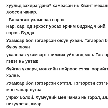
хуульд захирагдана” хэмээсэн нь Квант механ
Хоосон чанар.
Бясалгаж ухамсраа сэрээ.
Нар, сар, од эрхэст урсах эрчим бидэнд ч бий
сэрээ. Будда
Ухамсар бол гэгээрсэн оюун ухаан. Гэгээрэл 
буюу оюун
ухаанаас ухамсарт шилжих үйл явц мөн. Гэгээ
гэдэг нь унтаж
буйгаа ухаарч, мөнхийн нойроос сэрж, өөрийг
хэлнэ.
Ухамсар бол гэгээрсэн сэтгэл. Гэгээрсэн сэтг
мөн чанар лугаа
учрах болой. Хүмүүний мөн чанар нь гэрэл, аял
нигүүлсэл, амар