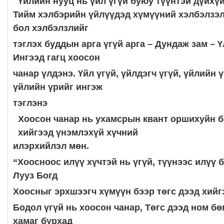
Үйлийн нууц нь үйл үгүй буюу түүнтэй дүйхү
Тийм хэлбэрийн үйлүүдэд хүмүүний хэлбэлзэл 
бол хэлбэлзлийг
тэглэх буддын арга үгүй арга – Дундаж зам – Ү
Ингээд гагц хоосон
чанар үлдэнэ. Үйл үгүй, үйлдэгч үгүй, үйлийн ү
үйлийн үрийг ингэж
тэглэнэ
Хоосон чанар нь ухамсрын квант оршихуйн б
хийгээд үнэмлэхүй хүчний
илэрхийлэл мөн.
“Хоосноос илүү хүчтэй нь үгүй, түүнээс илүү б
Лууз Богд
Хоосныг эрхшээгч хүмүүн бээр төгс дээд хийгэ
Бодол үгүй нь хоосон чанар, Төгс дээд ном бө
хамаг бурхад