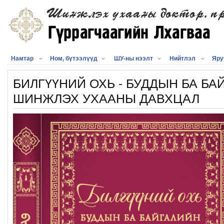
Намтар
Ном, бүтээлүүд
ШУ-ны нээлт
Нийтлэл
Яру
БИЛГҮҮНИЙ ОХЬ - БУДДЫН БА БА
ШИНЖЛЭХ УХААНЫ ДАВХЦАЛ