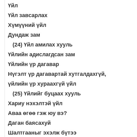
Үйл
Үйл завсарлах
Хүмүүний үйл
Дундаж зам
(24) Үйл амилах хууль
Үйлийн адислагдсан зам
Үйлийн үр дагавар
Нүгэлт үр дагавартай хутгалдахгүй,
үйлийн үр хураахгүй үйл
(25) Үйлийг буцаах хууль
Хариу нэхэлтэй үйл
Аваа өгөө гэж юу вэ?
Даган баясахуй
Шалтгааныг эхэлж бүтээ