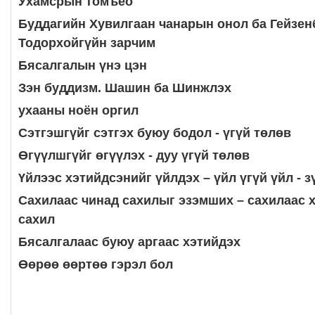
Ухамсрын томъёо
Буддагийн Хувилгаан чанарын онол ба
Гейзен
Тодорхойгүйн зарчим
Бясалгалын үнэ цэн
Зэн буддизм. Шашин ба Шинжлэх
ухааны ноён оргил
Сэтгэшгүйг сэтгэх буюу бодол - үгүй төлөв
Өгүүлшгүйг өгүүлэх - дуу үгүй төлөв
Үйлээс хэтийдсэнийг үйлдэх – үйл үгүй үйл
- 
Сахилаас чинад сахилыг эзэмших –
сахилаас х
сахил
Бясалгалаас буюу аргаас хэтийдэх
Өөрөө өөртөө гэрэл бол