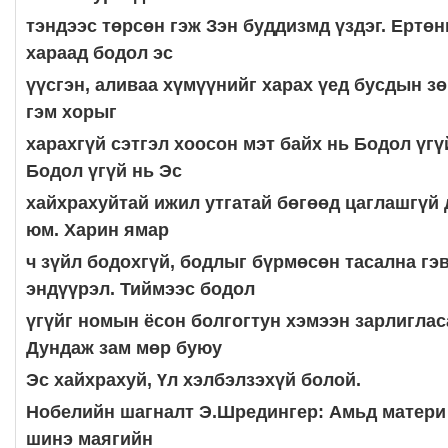
тэндээс төрсөн гэж Зэн буддизмд үздэг. Ертө
хараад бодол эс
үүсгэн, аливаа хүмүүнийг харах үед бусдын зө
гэм хорыг
харахгүй сэтгэл хоосон мэт байх нь Бодол үгү
Бодол үгүй нь Эс
хайхрахуйтай ижил утгатай бөгөөд цаглашгүй 
юм. Харин ямар
ч зүйл бодохгүй, бодлыг бүрмөсөн тасална гэ
эндүүрэл. Тиймээс бодол
үгүйг номын ёсон болгогтун хэмээн зарлиглас
Дундаж зам мөр буюу
Эс хайхрахуй, Үл хэлбэлзэхүй болой.
Нобелийн шагналт Э.Шредингер: Амьд матери
шинэ маягийн