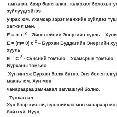
амгалан, баяр баясгалан, талархал болохыг ух
зүйлүүдтэйгээ
учрах юм. Ухамсар зэрэг мөнхийн зүйлдээ тү
хөгжил мөн.
2
E = m c
– Эйнштейний Энергийн хууль – Хүни
2
E = (m
=
0) c
– Бурхан Буддагийн Энергийн ху
хууль
2
E = С
- Сүнсний томъёо = Ухамсрын томъёо =
Бурханы
томъёо
Хүн
ингэж Бурхан болж бүтнэ. Энэ бол эгэлгү
маань юм. Хүн мөн
чанараараа замнавал цаглашгүй болно.
Тунхаглал
Хүн бээр хүчтэй, сүнснийхээ мөн чанараар мө
байхгүй. Нууц