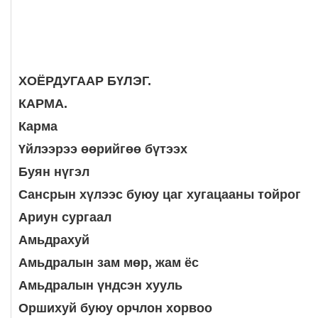
ХОЁРДУГААР БҮЛЭГ.
КАРМА.
Карма
Үйлээрээ өөрийгөө бүтээх
Буян нүгэл
Сансрын хүлээс буюу цаг хугацааны тойрог
Ариун сургаал
Амьдрахуй
Амьдралын зам мөр, жам ёс
Амьдралын үндсэн хууль
Оршихуй буюу орчлон хорвоо