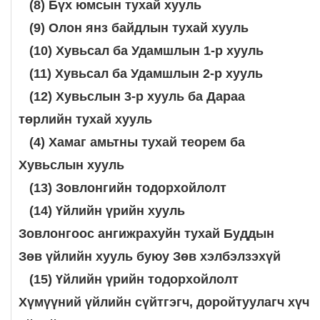
(8) Бүх юмсын тухай хууль
(9) Олон янз байдлын тухай хууль
(10) Хувьсал ба Удамшлын 1-р хууль
(11) Хувьсал ба Удамшлын 2-р хууль
(12) Хувьслын 3-р хууль ба Дараа
төрлийн тухай хууль
(4) Хамаг амьтны тухай теорем ба
Хувьслын хууль
(13) Зовлонгийн тодорхойлолт
(14) Үйлийн үрийн хууль
Зовлонгоос ангижрахуйн тухай Буддын
Зөв үйлийн хууль буюу Зөв хэлбэлзэхүй
(15) Үйлийн үрийн тодорхойлолт
Хүмүүний үйлийн сүйтгэгч, доройтуулагч хүч