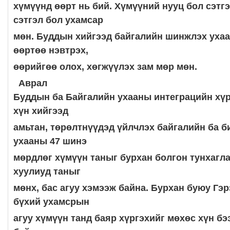
хүмүүнд өөрт нь бий. Хүмүүний нууц бол сэтгэл
сэтгэл бол ухамсар
мөн. Буддын хийгээд байгалийн шинжлэх ухаа
өөртөө нэвтрэх,
өөрийгөө олох, хөгжүүлэх зам мөр мөн.
Аврал
Буддын ба Байгалийн ухааны интеграцийн хүр
хүн хийгээд
амьтан, төрөлтнүүдэд үйлчлэх байгалийн ба 
ухааны 47 шинэ
мөрдлөг хүмүүн таныг бурхан болгон тунхагла
хуулиуд таныг
мөнх, бас агуу хэмээж байна. Бурхан буюу Гэ
бүхий ухамсрын
агуу хүмүүн танд баяр хүргэхийг мөхөс хүн бэ