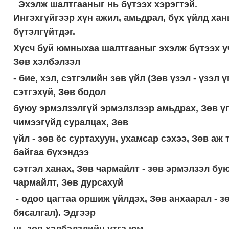
Эхэлж шалтгааныг нь бүтээх хэрэгтэй.
Ингэхгүйгээр хүн ажил, амьдрал, бүх үйлд ха
бүтэлгүйтдэг.
Хүсч буй юмныхаа шалтгааныг эхэлж бүтээх у
Зөв хэлбэлзэл
- бие, хэл, сэтгэлийн зөв үйл (Зөв үзэл - үзэл ү
сэтгэхүй, Зөв бодол
буюу эрмэлзэлгүй эрмэлзлээр амьдрах, Зөв үг я
чимээгүйд суралцах, Зөв
үйл - зөв ёс суртахуун, ухамсар сэхээ, Зөв аж 
байгаа бүхэндээ
сэтгэл ханах, Зөв чармайлт - зөв эрмэлзэл бу
чармайлт, Зөв дурсахуй
- одоо цагтаа оршиж үйлдэх, Зөв анхаарал - з
бясалгал). Эдгээр