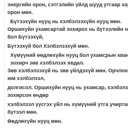
энергийн орон, сэтгэлийн үйлд шууд утгаар х
орон мөн.
Бүтээхүйн нууц нь хэлбэлзэхүйн нууц мөн.
Оршихуйн ухамсартай зохирох нь бүтээлийн 
бол Бүтээхүй,
Бүтээхүй бол Хэлбэлзэхүй мөн.
Хүмүүний өөдлөхүйн нууц бол ухамсрын ква
зохирч зөв хэлбэлзэх явдал.
Зөв хэлбэлзэхүй нь зөв үйлдэхүй мөн. Орчлон
юм хэлбэлзэл,
долгисол. Оршихуйн нууц нь ухамсар, хэлбэлз
зохирсон өндөр
хэлбэлзэл үүсгэх үйл нь хүмүүний утга учирта
бүтээл мөн.
Өөдлөхүйн нууц мөн.