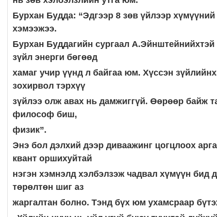
нь зөв хэлбэлзлийн утга юм.
Бурхан Будда: “Эдгээр 8 зөв үйлээр хүмүүний
хэмээжээ.
Бурхан Буддагийн сургаал А.Эйнштейнийхтэй 
зүйл энерги бөгөөд
хамаг учир үүнд л байгаа юм. Хүссэн зүйлийн
зохирвол тэрхүү
зүйлээ олж авах нь дамжиггүй. Өөрөөр байж т
философ биш,
физик”.
Энэ бол дэлхий дээр диваажинг цогцлоох арг
квант оршихуйтай
нэгэн хэмнэлд хэлбэлзэж чадвал хүмүүн бид 
төрөлтөн шиг аз
жаргалтан болно. Тэнд бүх юм ухамсраар бүтэ