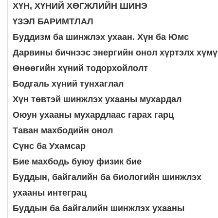
ХҮН, ХҮНИЙ ХӨГЖЛИЙН ШИНЭ
ҮЗЭЛ БАРИМТЛАЛ
Буддизм ба шинжлэх ухаан. Хүн ба Юмс
Дарвины бичнээс энергийн онол хүртэлх
хүмү
Өнөөгийн хүний тодорхойлолт
Бодгаль хүний тунхаглал
Хүн төвтэй шинжлэх ухааны мухардал
Оюун ухааны мухардлаас гарах гарц
Таван махбодийн онол
Сүнс ба Ухамсар
Бие махбодь буюу физик бие
Буддын, байгалийн ба биологийн шинжлэх
ухааны интеграц
Буддын ба байгалийн шинжлэх ухааны