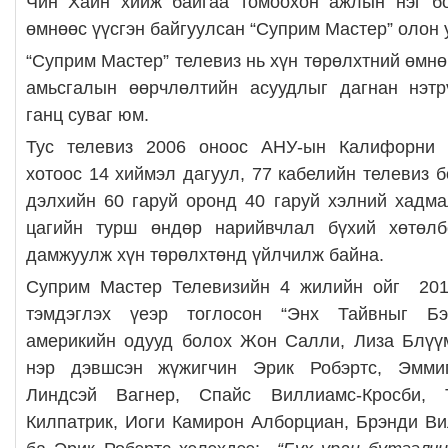
Чин Хайн хийж байгаа томоохон ажлын нэг 
өмнөөс үүсгэн байгуулсан “Суприм Мастер” олон 
“Суприм Мастер” телевиз нь хүн төрөлхтний өмнө
амьсгалын өөрчлөлтийн асуудлыг дагнан нэтр
ганц суваг юм.
Тус телевиз 2006 оноос АНУ-ын Калифорни 
хотоос 14 хиймэл дагуул, 77 кабелийн телевиз 
дэлхийн 60 гаруй оронд 40 гаруй хэлний хадма
цагийн турш өндөр нарийвчлал бүхий хөтөлб
дамжуулж хүн төрөлхтөнд үйлчилж байна.
Суприм Мастер Телевизийн 4 жилийн ойг 201
тэмдэглэх үеэр тоглосон “Энх Тайвныг Бэл
америкийн одууд болох Жон Салли, Лиза Блүүм
нэр дэвшсэн жүжигчин Эрик Робэртс, Эмми
Линдсэй Вагнер, Спайс Виллиамс-Кросби, Т
Килпатрик, Иоги Камирон Алборциан, Брэнди В