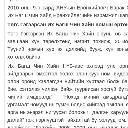
2010 оны 9-р сард АНУ-ын Ерөнхийлөгч Барак 
Их Багш Чин Хайд Ерөнхийлөгчийн нэрэмжит шаг
Төгс Гэгээрсэн Их Багш Чин Хайн номын ертө
Төгс Гэгээрсэн Их Багш Чин Хайн оюуны өв са
завшаан хүн төрөлхтөнд нэгэнт тохиож, 20-ио
Түүний номын хур эх дэлхийд бууж, хүн зоныг
хөтөлж байна.
Их Багш Чин Хайн НҮБ-аас эхлээд улс орну
айлдварын эмхэтгэл болох олон зуун ном, виде
олон оронд хэвлэгдэн нийтийн хүртээл болж ба
бие, сэтгэлээ чилээн байж туурвисан хосгүй бү
миний амьдралд”, “Ноход миний амьдралд”,
ургамал” номууд нь түмэн бодис хийгээд амьтан, 
арга нь энэрэл нигүүсэл болохыг дэлгэн харуул
далай” гэж нэрлүүштэй гайхалтай бүтээлүүд юм.
даруйдаа “Дэлхийн 2008, 2009 оны шилдэг бор