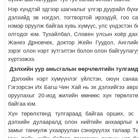
Нэр хүндтэй эдгээр шагналыг үлгэр дуурайл бүх
дэлхийд эв нэгдэл, тогтвортой ирээдүй, гоо с
нэмэр оруулж байгаа хувь хүмүүс, улс үндэстэн 
олгодог юм. Тухайлбал, Словен улсын хоёр дах
Жанез Дрновчек, доктор Жейн Гуудол, Английн
зэрэг олон нэрт зүтгэлтэн болон олон байгуулаг
хүртээжээ.
Дэлхийн уур амьсгалын өөрчлөлтийн тулгамд
Дэлхийн нэрт хүмүүнлэг үйлстэн, оюун санаа
Гэгээрсэн Их Багш Чин Хай нь эх дэлхийгээ авр
оруулахыг 20-иод жилийн өмнөөс хүн төрөлхт
байгаа юм.
Хүн төрөлхтөнд тулгараад байгаа орших, эс
дэлхийн дулааралд олон нийтийн анхаарлыг ха
замыг таниулж ухааруулан сэнхрүүлэх талаар Тө