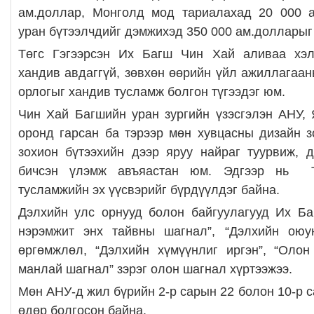
ам.доллар, Монголд мод тариалахад 20 000 
уран бүтээлчдийг дэмжихэд 350 000 ам.долларыг
Төгс Гэгээрсэн Их Багш Чин Хай аливаа хэл
хандив авдаггүй, зөвхөн өөрийн үйл ажиллагаан
орлогыг хандив тусламж болгон түгээдэг юм.
Чин Хай Багшийн уран зургийн үзэсгэлэн АНУ,
оронд гарсан ба тэрээр мөн хувцасны дизайн з
зохион бүтээхийн дээр яруу найраг туурвиж, 
бичсэн үлэмж авъяастан юм. Эдгээр нь Т
тусламжийн эх үүсвэрийг бүрдүүлдэг байна.
Дэлхийн улс орнууд болон байгуулагууд Их Ба
нэрэмжит энх тайвны шагнал”, “Дэлхийн оюу
өргөмжлөл, “Дэлхийн хүмүүнлиг иргэн”, “Олон
манлай шагнал” зэрэг олон шагнал хүртээжээ.
Мөн АНУ-д жил бүрийн 2-р сарын 22 болон 10-р 
өдөр болгосон байна.