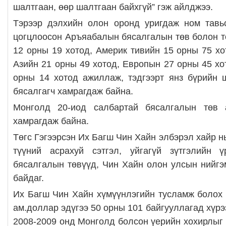
шалтгаан, өөр шалтгаан байхгүй” гэж айлджээ.
Тэрээр дэлхийн олон оронд уригдаж ном тавьс
цогцлоосон Аръяабалын бясалгалын төв болон 
12 орны 19 хотод, Америк тивийн 15 орны 75 хо
Азийн 21 орны 49 хотод, Европын 27 орны 45 хо
орны 14 хотод ажиллаж, тэдгээрт янз бүрийн 
бясалгагч хамрагдаж байна.
Монголд 20-иод салбартай бясалгалын төв 
хамрагдаж байна.
Төгс Гэгээрсэн Их Багш Чин Хайн элбэрэл хайр н
түүний асрахуй сэтгэл, уйгагүй зүтгэлийн
бясалгалын төвүүд, Чин Хайн олон улсын нийг
байдаг.
Их Багш Чин Хайн хүмүүнлэгийн тусламж болох 
ам.доллар эдүгээ 50 орны 101 байгууллагад хүрэ
2008-2009 онд Монголд болсон үерийн хохирлыг 