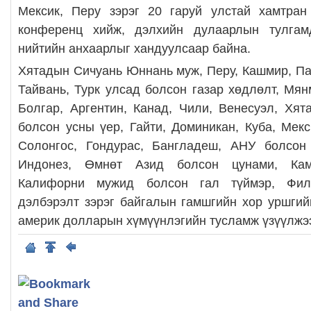
Мексик, Перу зэрэг 20 гаруй улстай хамтран
конференц хийж, дэлхийн дулаарлын тулгам
нийтийн анхаарлыг хандуулсаар байна.
Хятадын Сичуань Юннань муж, Перу, Кашмир, Пак
Тайвань, Турк улсад болсон газар хөдлөлт, Мян
Болгар, Аргентин, Канад, Чили, Венесуэл, Хят
болсон усны үер, Гайти, Доминикан, Куба, Мек
Солонгос, Гондурас, Бангладеш, АНУ болсон
Индонез, Өмнөт Азид болсон цунами, Кам
Калифорни мужид болсон гал түймэр, Фил
дэлбэрэлт зэрэг байгалын гамшгийн хор уршгий
америк долларын хүмүүнлэгийн тусламж үзүүлжэ