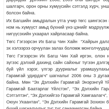
шалгарч, орон орны хүмүүсийн сэтгэлд хүрч, ун
болсон байна.
Их Багшийн амьдралын утга учир төгс шингэсэн 
ном нь хүмүүст амьд бүхний үнэ цэнийг мэдрүүлж
нигүүсэхийн ухаарал хайрласаар байна.
Төгс Гэгээрсэн Их Багш Чин Хайн “Хайрын дал
эх хэлээрээ орчуулан залах боломж монголчуудад
Төгс Гэгээрсэн Их Багш Чин Хай иргэн, олон 
зүгээс дэлхий дахинд сайн сайхныг түгээн дэлг
буй үйл хэрэг, үлгэр дууриалыг урамшуулах
Гарамгай удирдагч” шагналыг 2006 оны 3 дуга
байна. Мөн “Эх Дэлхийн Гарамгай Энэрэнгүй Ү
Гарамгай Баатарлаг Үйлстэн”, “Эх Дэлхийн Га
Сэтгэлтэн”, “Эх Дэлхийгээ Гарамгай Хамгаалагч”,
Оюун Ухаантан”, “Эх Дэлхийн Гарамгай Зохион бү
бүхий шагналуудыг тус тус санаачилсан байна.