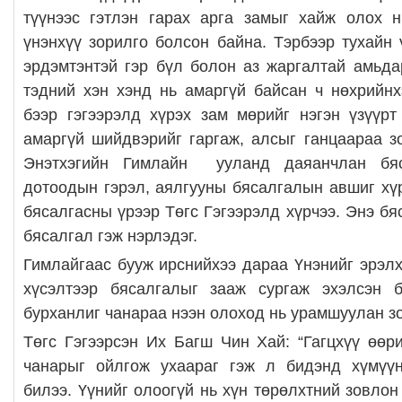
түүнээс гэтлэн гарах арга замыг хайж олох 
үнэнхүү зорилго болсон байна. Тэрбээр тухайн 
эрдэмтэнтэй гэр бүл болон аз жаргалтай амьда
тэдний хэн хэнд нь амаргүй байсан ч нөхрийн
бээр гэгээрэлд хүрэх зам мөрийг нэгэн үзүүрт
амаргүй шийдвэрийг гаргаж, алсыг ганцаараа з
Энэтхэгийн Гимлайн ууланд даяанчлан бя
дотоодын гэрэл, аялгууны бясалгалын авшиг хүр
бясалгасны үрээр Төгс Гэгээрэлд хүрчээ. Энэ б
бясалгал гэж нэрлэдэг.
Гимлайгаас бууж ирснийхээ дараа Үнэнийг эрэлх
хүсэлтээр бясалгалыг зааж сургаж эхэлсэн 
бурханлиг чанараа нээн олоход нь урамшуулан з
Төгс Гэгээрсэн Их Багш Чин Хай: “Гагцхүү өөр
чанарыг ойлгож ухаараг гэж л бидэнд хүмүү
билээ. Үүнийг олоогүй нь хүн төрөлхтний зовло