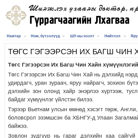
Намтар
Ном, бүтээлүүд
ШУ-ны нээлт
Нийтлэл
Яру
ТӨГС ГЭГЭЭРСЭН ИХ БАГШ ЧИН 
Төгс Гэгээрсэн Их Багш Чин Хайн хүмүүнлэгий
Төгс Гэгээрсэн Их Багш Чин Хай нь дэлхийд нэр
удирдагч, уран зураач, яруу найрагч, зохион бүт
дэлхийн зон олонд хайр энэрлээ хүртээж, тус
байдаг хүмүүнлэг үйлстэн билээ.
Тэрээр Вьетнам улсын өмнөд хэсэгт төрж, Англи
боловсрол эзэмшсэн ба ХБНГУ-д Улаан Загалма
байжээ.
Зовлон зүдгүүр нь гараг дэлхийн хаа сайгүй 