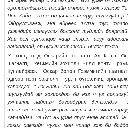
ба
Эрик Робэртс хэлэхдээ:
“Бүх уран бүтээлч
оролцогчдынхоо нэрийн өмнөөс нэмж хэлэхэд Тө
Чин Хайн зохиосон уянгалиг яруу шүлгүүдээр 
бадруулцгааж, энэ өдрөөс эхлэн тус тогл
үзэгчдийг цэнгүүлэх болсонд туйлийн баяртай
Хай бол ертөнцөд хайр энэрэл, агуу адислал
гайхалтай, ер бусын хатагтай билээ”
гэжээ.
Уг концертод Оскарийн шагналт Ал Каша, О
шагналт, хөгжмийн зохиолч Билл Конти Грэм
Күнлайффэ, Оскар болон Грэммигийн шагнал
эдгээр нэрт зохиолч, уран бүтээлчид оролцож
хэлэхдээ: “
Их Багш Чин Хай бол хэт гойд яру
шүлгүүдэд ая зохиохдоо би нэг ч үг солиогү
уянгалиг найрагч бөгөөдуран бүтээлдээ 
шингээж, далд ухамсрын оюуны чадамжаа гаргу
харагддаг. Үг бүр нь уран яруу өнгө аястай ба
зохих хамгийн чухал мөн чанар гэж би боддог