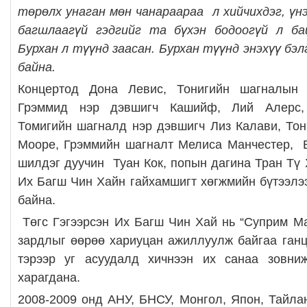
төрөлх унаган мөн чанараараа л хийчихдэг, үнэ
багшлаагүй гэдгийг та бүхэн бодоогүй л бай
Бурхан л түүнд заасан. Бурхан түүнд энэхүү бэл
байна.
Концертод Дона Левис, Тонигийн шагналын 
Грэммид нэр дэвшигч Кашийф, Лий Алерс,
Томигийн шагналд нэр дэвшигч Лиз Калави, То
Мооре, Грэммийн шагналт Мелиса Манчестер, В
шилдэг дуучин Туан Кок,
попын дагина Тран Тү 
Их Багш Чин Хайн гайхамшигт хөгжмийн бүтээлэ
байна.
Төгс Гэгээрсэн Их Багш Чин Хай нь “Суприм Ма
зардлыг өөрөө хариуцан ажиллуулж байгаа ган
тэрээр уг асуудалд хичнээн их санаа зовни
харагдана.
2008-2009 онд АНУ, БНСУ, Монгол, Япон, Тайлан