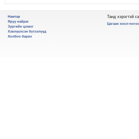
Танд хэрэгтэй с
Намтар
Яруу найраг
Цагаан хоол-ногоо
Зургийн цомог
Хэвлүүлсэн бүтээлүүд
Холбоо барих