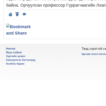
байна. Орчуулсан профессор Гүррагчаагийн Лхаг
Танд хэрэгтэй с
Намтар
Яруу найраг
Цагаан хоол-ногоо
Зургийн цомог
Хэвлүүлсэн бүтээлүүд
Холбоо барих