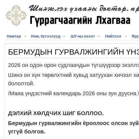
Намтар
Ном, бүтээлүүд
ШУ-ны нээлт
Нийтлэл
Яру
БЕРМУДЫН ГУРВАЛЖИНГИЙН ҮН
2026 он одон орон судлаачдын түгшүүрээр эхэллэ
Шинэ он хүн төрөлхтний хувьд хатуухан хичээл х
бололтой.
/Маяа үндэстний календарь 2026 оны зун дуусна.
ДЭЛХИЙ ХӨЛДЧИХ ШИГ БОЛЛОО.
Бермудын гурвалжингийн ёроолоос олсон зүй
үггүй болгов.