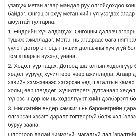
үзэгдэх метан агаар мандал руу олгойдохдоо ко
байдаг. Онгоц энэхүү метан хийн үл үзэгдэх агаа
аюултай тулгарна.
1. Өндрийн хүч алдагдах. Онгоцны далавч агаар
түшиж ажилладаг. Метан нь агаараас бага нягтра
үүлэн дотор онгоцыг түших далавчны хүч үгүй бол
том агаарын нүхэнд унана.
2. Хөдөлгүүр гацах. Дотоод шаталтын хөдөлгүүр 
хөдөлгүүрүүд хүчилтөрөгчөөр ажилладаг. Агаар 
хэвийн хэмжээнээс хэтэрсэн үед шаталтын камер
хольц өөрчлөгддөг. Хүчилтөрөгч дутсанаар хөдөлг
Үүнээс ч дор юм нь хөдөлгүүрт хийн дэлбэрэлт б
3. Нислэгийн өндөр хэмжигч нь барометрийн дара
ялгарсан хэсэгт даралт тогтворгүй болж хэлбэлз
буруу заана.
Одоогоор далай чимээгүй, магадгүй дэлбэрэлтий