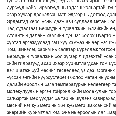
гүн асар том тогоонууд. Эдгээр нь солирын тогоо
дүрсүүд байв. Ирмэгүүд нь гадагш хэлбэртэй, гүн
асар хүчээр дэлбэлсэн мэт. Эдгээр нь дотоод дэ
Эрдэмтэд хөрс, усны дээж авч судлаад метан бол
Тэд судалгааг Бермудын гурвалжин, Блэйкийн өн
Атлантын далайн хамгийн гүн цэг болох Пуэрто Р
хүртэл өргөжүүлээд гагцхүү хэмжээ нь өөр нэг иж
Том, шинэлэг, зарим нь саявтар бүрэлдэж тогтсон
Бермудын гурвалжин бол зүгээр л идэвхтэй усан 
хийн гидратууд асар ихээр хуримтлагдсан том бүс
вэ? Шатаж буй мөсийг төсөөлөөд үз дээ. Органи
үүссэн энгийн нүүрсустөрөгч болох метан нь усны
далайн ёроолын бага температурын нөлөөгөөр тэ
молекулуудын эргэн тойронд хийн молекулын тор 
хэлбэртэй мөс үүсдэг ба тэр нь шүдэнз хавирахад
мөсний нэг куб метр нь 164 куб метр шахсан хий а
энергийн хуримтлал юм. Энэ нь ёроолын лаг шав