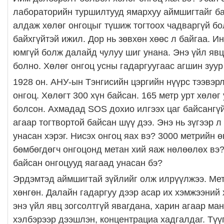
лабораторийн туршилтууд ямархуу аймшигтайг ба
алдаж хөлөг онгоцыг түшиж тогтоох чадваргүй бо
байхгүйтэй ижил. Дор нь зөвхөн хөөс л байгаа. И
юмгүй болж далайд чулуу шиг унана. Энэ үйл явц
болно. Хөлөг онгоц усны гадаргуугаас агшин зуур
1928 он. АНУ-ын Тэнгисийн цэргийн нүүрс тээвэрл
онгоц. Хөлөгт 300 хүн байсан. 165 метр урт хөлөг
болсон. Ахмадад SOS дохио илгээх цаг байсангүй
агаар тогтвортой байсан шүү дээ. Энэ нь зүгээр л
унасан хэрэг. Нисэх онгоц яах вэ? 3000 метрийн ө
бөмбөгдөгч онгоцонд метан хий яаж нөлөөлөх вэ?
байсан онгоцууд яагаад унасан бэ?
Эрдэмтэд аймшигтай зүйлийг олж илрүүлжээ. Мет
хөнгөн. Далайн гадаргуу дээр асар их хэмжээний 
энэ үйл явц зогсолтгүй явагдана, харин агаар ма
хэлбэрээр дээшлэн, концентрациа хадгалдаг. Түү