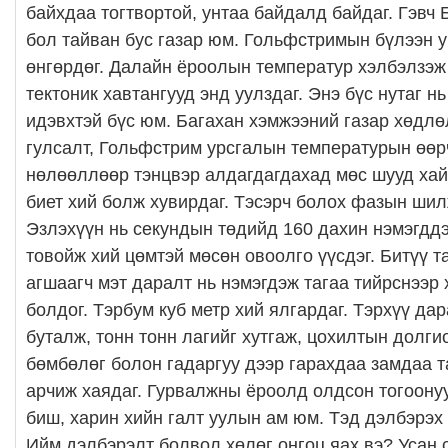
байхдаа тогтвортой, унтаа байдалд байдаг. Гэвч
бол тайван бус газар юм. Гольфстримын бүлээн у
өнгөрдөг. Далайн ёроолын температур хэлбэлзэж
тектоник хавтангууд энд уулздаг. Энэ бүс нутаг н
идэвхтэй бүс юм. Багахан хэмжээний газар хөдлөл
гулсалт, Гольфстрим урсгалын температурын өөр
нөлөөллөөр тэнцвэр алдагдагдахад мөс шууд хай
биет хий болж хувирдаг. Тэсэрч болох фазын шил
Эзлэхүүн нь секундын төдийд 160 дахин нэмэгддэ
товойж хий цөмтэй мөсөн овоолго үүсдэг. Битүү т
агшаагч мэт даралт нь нэмэгдэж тагаа тийрснээр
болдог. Тэрбум куб метр хий ялгардаг. Тэрхүү да
буталж, тонн тонн лагийг хутгаж, цохилтын долги
бөмбөлөг болон гадаргуу дээр гарахдаа замдаа 
арчиж хаядаг. Гурвалжны ёроолд олдсон тогоонууд
биш, харин хийн галт уулын ам юм. Тэд дэлбэрэх
Ийм дэлбэрэлт болвол хөлөг онгоц яах вэ? Усан 