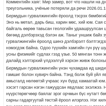
Комментийн хаяг: Мир замер, вот что нашли на д
треугольника, учёные потеряли да речи 2026.01.
Бермудын гурвалжингийн ёроолд тэсрэх бөмбөгий
Энэ нь метал, дарь биш, харин мөс, хий юм. Сая
байгаль өөрөө тавьсан геологийн удаашруулсан ц
бөгөөд дэлбэрэхэд бэлэн аж. Таныг уншиж байх 
гурвалжингийн ёроолд шинэ дэлбэрэлт бэлтгэгдэ
нэмэгдэж байна. Одоо түүхийн хамгийн гүн рүү ш
усны физикийг судлах гээд үзье. 50 мянган тонн 
далайд хэлтэрхий үлдээлгүй хэрхэн живж болохы
Бермудын гурвалжингийн үнэн чухамдаа ид шиди
гамшиг болон хувирч байна. Тэнд болж буй үйл я
амьсгалд нөлөөтэй учраас хүн бүрд хамаатай юм.
хэсэгт гарсан нэгэн гажуудсан явдлаас эхэлжээ. 
нүүрстөрөгчөөр баялаг эрэг орчмын бүс нутагт б
сарны гадаргуутай төстэй ёроол илэрлээ. Нэг кил