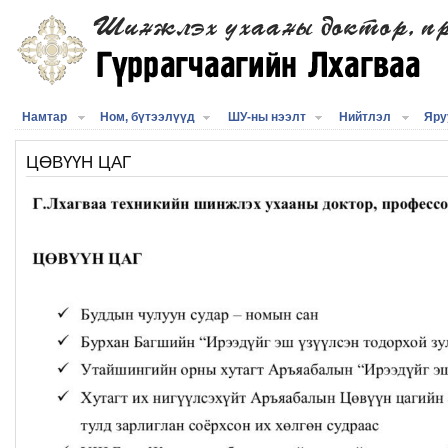
Намтар
Ном, бүтээлүүд
ШУ-ны нээлт
Нийтлэл
Яру
ЦӨВҮҮН ЦАГ