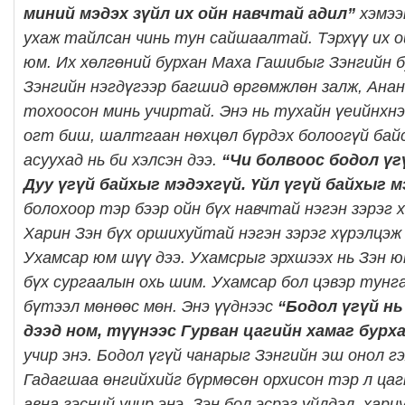
миний мэдэх зүйл их ойн навчтай адил”
хэмээ
ухаж тайлсан чинь тун сайшаалтай. Тэрхүү их ой
юм. Их хөлгөний бурхан Маха Гашибыг Зэнгийн б
Зэнгийн нэгдүгээр багшид өргөмжлөн залж, Анан
тохоосон минь учиртай. Энэ нь тухайн үеийнхнэ
огт биш, шалтгаан нөхцөл бүрдэх болоогүй бай
асуухад нь би хэлсэн дээ.
“Чи болвоос бодол үг
Дуу үгүй байхыг мэдэхгүй. Үйл үгүй байхыг м
болохоор тэр бээр ойн бүх навчтай нэгэн зэрэг 
Харин Зэн бүх оршихуйтай нэгэн зэрэг хүрэлцэж 
Ухамсар юм шүү дээ. Ухамсрыг эрхшээх нь Зэн ю
бүх сургаалын охь шим. Ухамсар бол цэвэр тунг
бүтээл мөнөөс мөн. Энэ үүднээс
“Бодол үгүй нь
дээд ном, түүнээс Гурван цагийн хамаг бурх
учир энэ. Бодол үгүй чанарыг Зэнгийн эш онол гэ
Гадагшаа өнгийхийг бүрмөсөн орхисон тэр л цаг
авна гэсний учир энэ. Зэн бол эсрэг үйлдэл, хари