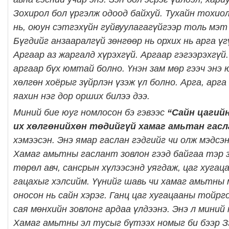
Зохирол бол үргэлж одоод байхуй. Тухайн тохио
нь, оюун сэтгэхүйн гуйвуулагагүйгээр толь мэт
Бүгдийг анзааралгүй зөнгөөр нь орхих нь арга ү
Аргаар аз жаргалд хүрэхгүй. Аргаар гэгээрэхгүй.
аргаар бүх юмтай болно. Үнэн зам мөр гээч энэ ю
хөлгөн хоёрыг зүйрлэн үзэж үл болно. Арга, арга
яахин нэг дор орших билээ дээ.
Миний бие юуг номлосон бэ гэвээс
“Сайн цагийн
их хөлгөнийхөн төдийгүй хамаг амьтан гасл
хэмээсэн. Энэ ямар гаслан гэдгийг чи олж мэдсэ
Хамаг амьтны гаслант зовлон гээд байгаа тэр 
төрөл авч, сансрын хүлээсэнд уягдаж, цаг хуга
гацахыг хэлсийм. Үүнийг шавь чи хамаг амьтны 
оносон нь сайн хэрэг. Ганц цаг хугацааны тойрг
сая мөнхийн зовлонг ардаа үлдээнэ. Энэ л миний
Хамаг амьтны эл тусыг бүтээх номыг би бээр Зэ