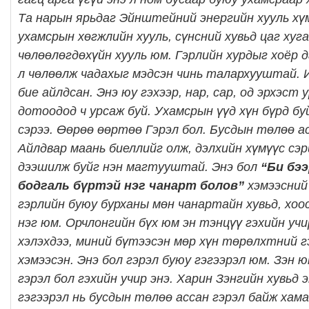
Та нарын ярьдаг Эйнштейний энергийн хууль хү
ухамсрын хөгжлийн хууль, сүнсний хувьд цаг хуг
чөлөөлөгдөхүйн хууль юм. Гэрлийн хурдыг хоёр д
л чөлөөлж чадахыг мэдсэн чинь талархууштай. 
бие айлдсан. Энэ юу гэхээр, нар, сар, од эрхэст
дотоодод ч урсаж буй. Ухамсрын үүд хүн бүрд бу
сэрээ. Өөрөө өөртөө Гэрэл бол. Бусдын төлөө ас
Айлдвар маань биеллийг олж, дэлхийн хүмүүс сэр
дээшилж буйг нэн магтууштай. Энэ бол
“Би бэ
бодгаль бүртэй нэг чанарт болов”
хэмээсний 
гэрлийн буюу бурханы мөн чанартайн хувьд, хоо
нэг юм. Орчлонгийн бүх юм эн тэнцүү гэхийн учир
хэлэхдээ, миний бүтээсэн мөр хүн төрөлхтний 
хэмээсэн. Энэ бол гэрэл буюу гэгээрэл юм. Зэн 
гэрэл бол гэхийн учир энэ. Харин Зэнгийн хувьд 
гэгээрэл нь бусдын төлөө ассан гэрэл байж хам