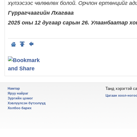
хүлээсээс чөлөөлөх болой. Орчлон ертөнцийг ад
Гүррагчаагийн Лхагваа
2025 оны 12 дугаар сарын 26. Улаанбаатар х
Танд хэрэгтэй с
Намтар
Яруу найраг
Цагаан хоол-ногоо
Зургийн цомог
Хэвлүүлсэн бүтээлүүд
Холбоо барих