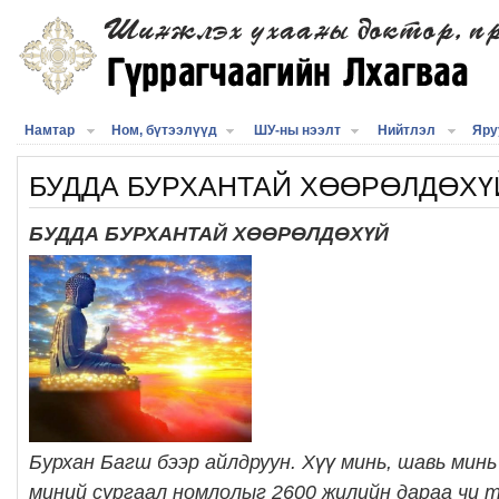
Намтар
Ном, бүтээлүүд
ШУ-ны нээлт
Нийтлэл
Яру
БУДДА БУРХАНТАЙ ХӨӨРӨЛДӨХҮ
БУДДА БУРХАНТАЙ ХӨӨРӨЛДӨХҮЙ
Бурхан Багш бээр айлдруун. Хүү минь, шавь минь 
миний сургаал номлолыг 2600 жилийн дараа чи т