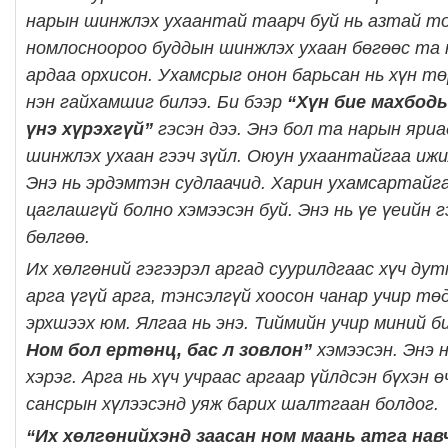
нарын шинжлэх ухаантай таарч буй нь азтай т
номлосноороо буддын шинжлэх ухаан бөгөөс та 
ардаа орхисон. Ухамсрыг онон барьсан нь хүн 
нэн гайхамшиг билээ. Би бээр
“Хүн бие махбод
үнэ хүрэхгүй”
гэсэн дээ. Энэ бол та нарын яриа
шинжлэх ухаан гээч зүйл. Оюун ухаантайгаа ижи
Энэ нь эрдэмтэн судлаачид. Харин ухамсартайг
цаглашгүй болно хэмээсэн буй. Энэ нь үе үеийн 
бөлгөө.
Их хөлгөний гэгээрэл аргад суурилдгаас хүч дут
арга үгүй арга, тэнсэлгүй хоосон чанар учир төд
эрхшээх юм. Ялгаа нь энэ. Тиймийн учир миний б
Ном бол ертөнц, бас л зовлон”
хэмээсэн. Энэ 
хэрэг. Арга нь хүч учраас аргаар үйлдсэн бүхэн ө
сансрын хүлээсэнд уяж барих шалтгаан болдог.
“Их хөлгөнийхэнд заасан ном маань атга на