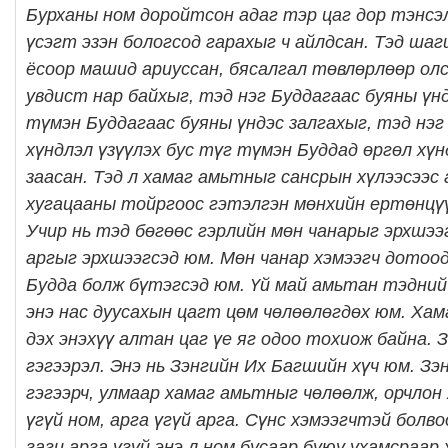
Бурханы ном доройтсон адаг тэр цаг дор тэнсэл
үсэгт эзэн бологсод гарахыг ч айлдсан. Тэд ша
ёсоор машид ариуссан, бясалгал төвлөрлөөр о
увдист нар байхыг, тэд нэг Буддагаас буяны үнд
түмэн Буддагаас буяны үндэс залгахыг, тэд нэг
хүндлэл үзүүлэх бус түг түмэн Буддад өргөл хүн
заасан. Тэд л хамаг амьтныг сансрын хүлээсээс
хугацааны тойргоос гэтэлгэн мөнхийн ертөнцүү
Учир нь тэд бөгөөс гэрлийн мөн чанарыг эрхшээ
аргыг эрхшээгсэд юм. Мөн чанар хэмээгч дотоод
Будда болж бүтэгсэд юм. Үй май амьтан тэдний
энэ нас дуусахын цагт цөм чөлөөлөгдөх юм. Ха
дэх энэхүү алтан цаг үе яг одоо тохиож байна. 
гэгээрэл. Энэ нь Зэнгийн Их Багшийн хүч юм. Зэн
гэгээрч, улмаар хамаг амьтныг чөлөөлж, орчлон
үгүй ном, арга үгүй арга. Сүнс хэмээгчтэй болво
гагц арга үгүй энэ л ном бусаар буюу ухамсраар