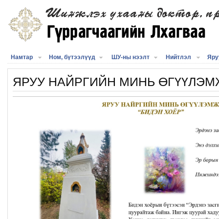
Намтар
Ном, бүтээлүүд
ШУ-ны нээлт
Нийтлэл
Яру
ЯРУУ НАЙРГИЙН МИНЬ ӨГҮҮЛЭМЖ