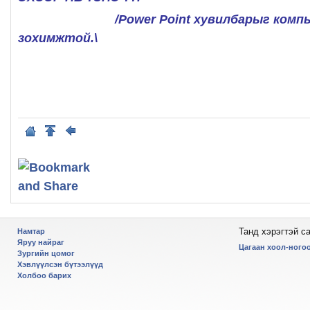
/Power Point хувилбарыг компьютэ
зохимжтой.\
Танд хэрэгтэй с
Намтар
Яруу найраг
Цагаан хоол-ногоо
Зургийн цомог
Хэвлүүлсэн бүтээлүүд
Холбоо барих