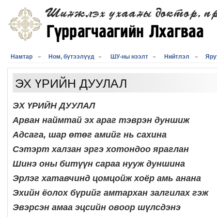
Намтар
Ном, бүтээлүүд
ШУ-ны нээлт
Нийтлэл
Яру
ЭХ ҮРИЙН ДУУЛАЛ
ЭХ ҮРИЙН ДУУЛАЛ
Арван наймтай эх араг тэврэн дуншиж
Адсага, шар өтөг амийг нь сахина
Сэтэрт халзан эргэ хотондоо яраглан
Шинэ оны битүүн сараа нууж дуншина
Эрлэг хатавчинд цомцойж хоёр амь анана
Эхийн ёолох бүрийг амтархан залгилах гэж
Эвэрсэн амаа эцсийн овоор шүлсдэнэ