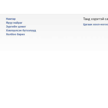
Танд хэрэгтэй с
Намтар
Яруу найраг
Цагаан хоол-ногоо
Зургийн цомог
Хэвлүүлсэн бүтээлүүд
Холбоо барих