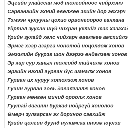
Эцгийн улайссан мод толгойноос чийрхэнэ
Сэрвэнгийн эхний өвөлжөө эхийн дор эвхэрч
Тэмээн чулууны цохио орвонгоороо ганхана
Үйртэл зуусан шүд чихран үхлийг тас хазаха
Үрийн зулайд хөлс чийхарч өвөлжөө амсхийлэ
Эрмэг хээр азарга чонотой ноцолдож хонов
Эмээлийн бүүрэг шон дээрээ өндөлзөж хонов
Эр хар сур ханын толгойд тийчилж хонов
Эргийн нэхий гурван бүс шаналж хонов
Гурван их нуруу хотолзож хонов
Гучин гурван говь давалгаалж хонов
Гурван мөнгөн мичид ороолж хонов
Гуутай дагшин бурхад нойргүй хонолоо
Өмөрч зулгарсан эх дорхноо сэвхийж
Үрийн цолгин дуунд нулимсаа инээж юүлэв