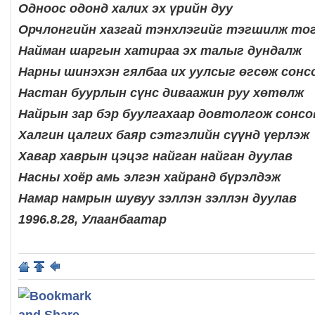
Одноос одонд халих эх үрийн дуу
Орчлонгийн хазгай тэнхлэгийг тэгшилж то
Найман шаргын хатираа эх талыг дундалж
Нарны шинэхэн гялбаа их уулсыг өгсөж сонс
Настан буурлын сүнс диваажин руу хөтөлж
Найрын зар бэр буулгахаар довтолгож сонсо
Халгин цалгих баяр сэтгэлийн сүүнд үерлэж
Хавар хаврын цэцэг найган найган дуулав
Насны хоёр амь элгэн хайранд бүрэлдэж
Намар намрын шувуу зэллэн зэллэн дуулав
1996.8.28, Улаанбаатар