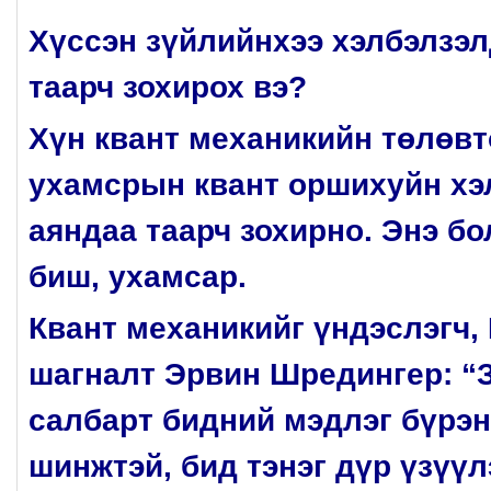
Хүссэн зүйлийнхээ хэлбэлзэл
таарч зохирох вэ?
Хүн квант механикийн төлөв
ухамсрын квант оршихуйн хэ
аяндаа таарч зохирно. Энэ б
биш, ухамсар.
Квант механикийг үндэслэгч,
шагналт Эрвин Шредингер: “
салбарт бидний мэдлэг бүрэн
шинжтэй, бид тэнэг дүр үзүү