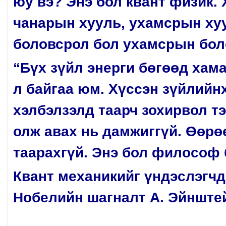
юу вэ? Энэ бол квант физик.
чанарын хууль, ухамсрын хуу
боловсрол бол ухамсрын бол
“Бүх зүйл энерги бөгөөд хама
л байгаа юм. Хүссэн зүйлийн
хэлбэлзэлд таарч зохирвол т
олж авах нь дамжиггүй. Өөрө
таарахгүй. Энэ бол философ 
Квант механикийг үндэслэгчд
Нобелийн шагналт А. Эйнште