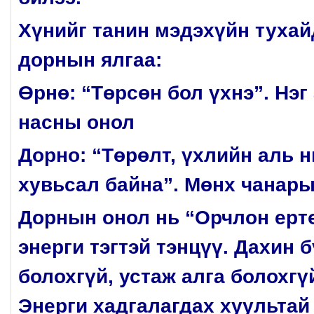
Хүнийг танин мэдэхүйн тухай
дорнын ялгаа:
Өрнө: “Төрсөн бол үхнэ”. Нэг
насны онол
Дорно: “Төрөлт, үхлийн аль нь
хувьсал байна”. Мөнх чанар
Дорнын онол нь “Орчлон ерт
энерги тэгтэй тэнцүү. Дахин 
болохгүй, устаж алга болохгү
Энерги хадгалагдах хуультай