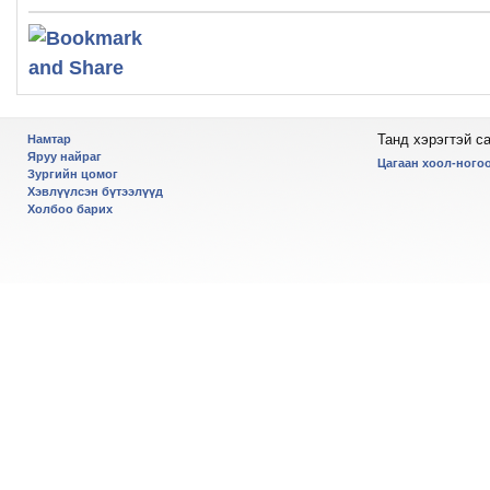
Танд хэрэгтэй с
Намтар
Яруу найраг
Цагаан хоол-ногоо
Зургийн цомог
Хэвлүүлсэн бүтээлүүд
Холбоо барих