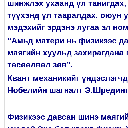
шинжлэх ухаанд үл танигдах,
түүхэнд үл тааралдах, оюун 
мэдэхийг эрдэнэ лугаа эл ном
“Амьд матери нь физикээс д
маягийн хуульд захирагдана 
төсөөлвөл зөв”.
Квант механикийг үндэслэгчд
Нобелийн шагналт Э.Шредин
Физикээс давсан шинэ маягий