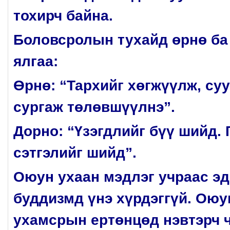
тохирч байна.
Боловсролын тухайд өрнө б
ялгаа:
Өрнө: “Тархийг хөгжүүлж, су
сургаж төлөвшүүлнэ”.
Дорно: “Үзэгдлийг бүү шийд. 
сэтгэлийг шийд”.
Оюун ухаан мэдлэг учраас эд
буддизмд үнэ хүрдэггүй. Оюу
ухамсрын ертөнцөд нэвтэрч ч