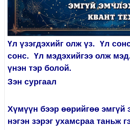
Үл үзэгдэхийг олж үз. Үл сон
сонс. Үл мэдэхийгээ олж мэ
үнэн тэр болой.
Зэн сургаал
Хүмүүн бээр өөрийгөө эмгүй 
нэгэн зэрэг ухамсраа таньж г