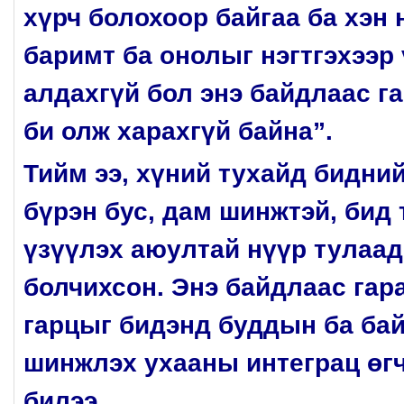
хүрч болохоор байгаа ба хэн 
баримт ба онолыг нэгтгэхээр 
алдахгүй бол энэ байдлаас г
би олж харахгүй байна”.
Тийм ээ, хүний тухайд бидни
бүрэн бус, дам шинжтэй, бид 
үзүүлэх аюултай нүүр тулаад
болчихсон. Энэ байдлаас гар
гарцыг бидэнд буддын ба ба
шинжлэх ухааны интеграц өгч
билээ.